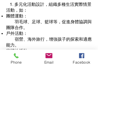
1. 多元化活動設計，組織多種生活實際情景
活動，如：
團體運動：
羽毛球、足球、籃球等，促進身體協調與
團隊合作。
戶外活動：
宿營、海外旅行，增強孩子的探索和適應
能力。
實踐性活動：
農耕和工廠生產等，增進孩子的實際操作
Phone
Email
Facebook
技能。
2. 角色分工與合作：
在活動中，讓孩子擔任不同角色，參加組
織、行政和財務的相關工作，
學習合作與溝通。
3. 經驗導師指導：
由專業導師引導孩子，幫助他們在活動中
學習和成長，並提供即時的反饋
和支持。
4. 家長觀察與分享：