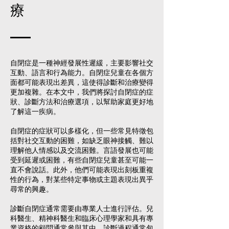
療
自閉症是一種神經發展性遲緩，主要影響社交
互動、語言和行為能力。自閉症兒童在各個方
面都可能表現出差異，這使得診斷和治療變得
更加複雜。在本文中，我們將探討自閉症的症
狀、診斷方法和治療選項，以幫助家庭更好地
了解這一疾病。
自閉症的症狀可以多樣化，但一些常見特徵包
括對社交互動的困難，如缺乏眼神接觸、難以
理解他人情感以及交流困難。言語發展也可能
受到延遲或困難，有些自閉症兒童甚至可能一
直不會說話。此外，他們可能表現出刻板重複
性的行為，對某些特定事物或主題表現出異乎
尋常的興趣。
診斷自閉症通常需要由專業人士進行評估。兒
科醫生、精神科醫生和臨床心理學家和具有專
業資格的顧問通常參與其中。診斷過程通常包