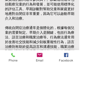
括觀察兒童的行為和發展，並可能使用標準化
的評估工具。早期診斷對幫助兒童和家庭更好
地應對自閉症非常重要，因為它可以啟動早期
介入和治療。
傳統自閉症治療通常是個體化的，根據每個兒
童的需要制定。早期介入是關鍵，包括行為療
法、語言治療和職業治療等。行為療法通常用
於改善社交技能和減少刻板重複性行為，語言
治療則有助於提高語言和溝通技能，職業治療
則可以幫助兒童提高生活技能，例如自我照顧
和自理能力。
Phone
Email
Facebook
然而，傳統治療法存在一些共同問題。首先，
治療時間通常相當長，並高度依賴專業治療人
員。這可能導致家長需不斷前往診所，浪費時
間和金錢。此外，治療效果受到治療人員專業
技能的限制，可能導致不一致性。最後，隨著
孩子逐漸成長，或者對於成年自閉症個案來
說，一些傳統訓練可能不再適用。
因應這些問題，繩索治療應運而生。這種方法
賦予家長參與治療的能力，使他們能夠掌握高