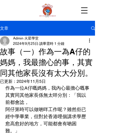
文章
Admin 火星學堂
2024年9月25日
讀畢需時 1 分鐘
故事（一）作為一為A仔的
媽媽，我最擔心的事，其實
同其他家長沒有太大分別。
已更新：
2024年11月5日
作為一位A仔嘅媽媽，我內心最擔心嘅事
其實同其他家長係無太咩分別：「我以
前都會諗，
阿仔第時可以做啲咩工作呢？雖然佢已
經中學畢業，但對於香港哩個講求學歷
愈高愈好的地方，可能都會有啲困
難。」