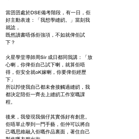
當囝囝處於DSE備考階段，有一日，佢
好主動表達：「我想學縫紉。」當刻我
就諗，
既然讀書唔係佢強項，不如就俾佢試
下？
火星學堂導師周Sir 成日都同我講：「放
心喇，你俾佢自己試下喇，就算佢唔
得，佢安全就oK嫁喇，你要俾佢經歷
下」
所以卽使我自己都未會接觸過縫紉，我
都決定陪佢一齊去上縫紉工作室嘅課
程。
後來，我發現我個仔其實係好有創意。
佢唔單止學到一門手藝，佢仲可以將自
己嘅思維融入佢嘅作品裏面，著住自己