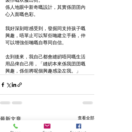
製作嘅衣服出街。
係人地眼中新奇嘅設計，其實係囝囝內
心入面嘅色彩。
我好深刻咁感受到，發掘同支持孩子嘅
興趣，唔單止可以幫佢哋建立手藝，仲
可以增強佢哋嘅自尊同自信。
去到後來，我自己都會縫紉唔同嘅生活
用品俾自己用，「縫紉本來係我囝囝嘅
興趣，係佢將呢個興趣感染左我。」
查看全部
最新文章